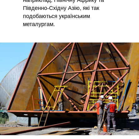
наприклад, Північну Африку та
Південно-Східну Азію, які так
подобаються українським
металургам.