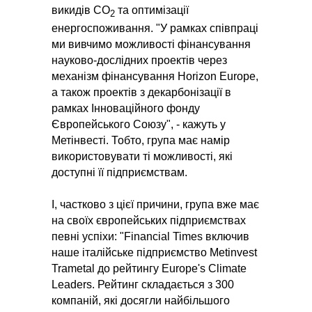
викидів CO
та оптимізації
2
енергоспоживання. "У рамках співпраці
ми вивчимо можливості фінансування
науково-дослідних проектів через
механізм фінансування Horizon Europe,
а також проектів з декарбонізації в
рамках Інноваційного фонду
Європейського Союзу", - кажуть у
Метінвесті. Тобто, група має намір
використовувати ті можливості, які
доступні її підприємствам.
І, частково з цієї причини, група вже має
на своїх європейських підприємствах
певні успіхи: "Financial Times включив
наше італійське підприємство Metinvest
Trametal до рейтингу Europe's Climate
Leaders. Рейтинг складається з 300
компаній, які досягли найбільшого