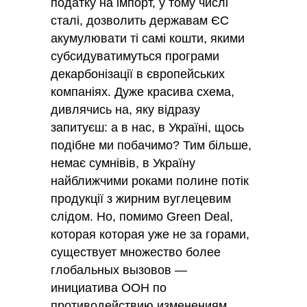
податку на імпорт, у тому числі
сталі, дозволить державам ЄС
акумулювати ті самі кошти, якими
субсидуватимуться програми
декарбонізації в європейських
компаніях. Дуже красива схема,
дивлячись на, яку відразу
запитуєш: а в нас, в Україні, щось
подібне ми побачимо? Тим більше,
немає сумнівів, в Україну
найближчими роками полине потік
продукції з жирним вуглецевим
слідом. Но, помимо Green Deal,
которая которая уже не за горами,
существует множество более
глобальных вызовов —
инициатива ООН по
противодействию изменениям