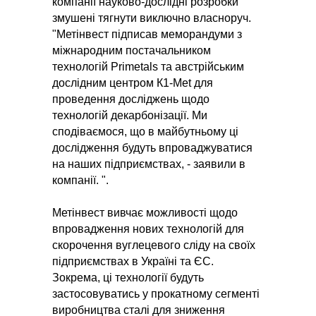
компанії науково-дослідні розробки
змушені тягнути виключно власноруч.
"Метінвест підписав меморандуми з
міжнародним постачальником
технологій Primetals та австрійським
дослідним центром К1-Met для
проведення досліджень щодо
технологій декарбонізації. Ми
сподіваємося, що в майбутньому ці
дослідження будуть впроваджуватися
на наших підприємствах, - заявили в
компанії. ".
Метінвест вивчає можливості щодо
впровадження нових технологій для
скорочення вуглецевого сліду на своїх
підприємствах в Україні та ЄС.
Зокрема, ці технології будуть
застосовуватись у прокатному сегменті
виробництва сталі для зниження