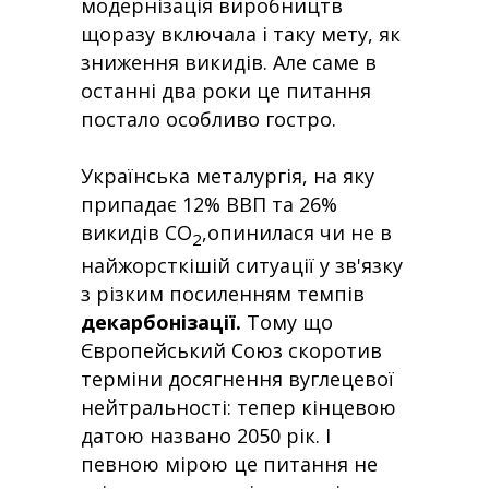
модернізація виробництв
щоразу включала і таку мету, як
зниження викидів. Але саме в
останні два роки це питання
постало особливо гостро.
Українська металургія, на яку
припадає 12% ВВП та 26%
викидів СО
,опинилася чи не в
2
найжорсткішій ситуації у зв'язку
з різким посиленням темпів
декарбонізації.
Тому що
Європейський Союз скоротив
терміни досягнення вуглецевої
нейтральності: тепер кінцевою
датою названо 2050 рік. І
певною мірою це питання не