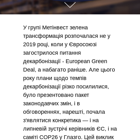
У групі Метінвест зелена
трансформація розпочалася не у
2019 році, коли у Євросоюзі
загострилося питання
декарбонізації - European Green
Deal, а набагато раніше. Але цього
року плани щодо темпів
декарбонізації різко посилилися,
було презентовано пакет
законодавчих змін, і в
обговореннях, нарешті, почала
з'являтися конкретика — і на
липневій зустрічі керівників ЄС, і на
саміті COP26 у Глазго. Цей виклик